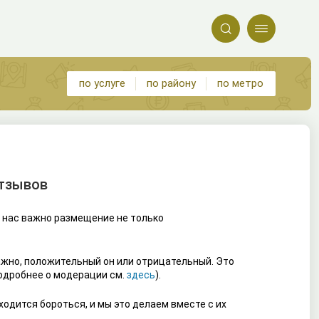


по услуге
по району
по метро
отзывов
 нас важно размещение не только
ажно, положительный он или отрицательный. Это
подробнее о модерации см.
здесь
).
одится бороться, и мы это делаем вместе с их