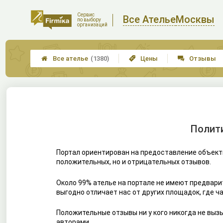
Сервис
Все Ателье
Москвы
по выбору
организаций
Все ателье
(1380)
Цены
Отзывы



Полити
Портал ориентирован на предоставление объект
положительных, но и отрицательных отзывов.
Около 99% ателье на портале не имеют предвари
выгодно отличает нас от других площадок, где 
Положительные отзывы ни у кого никогда не выз
авторами.