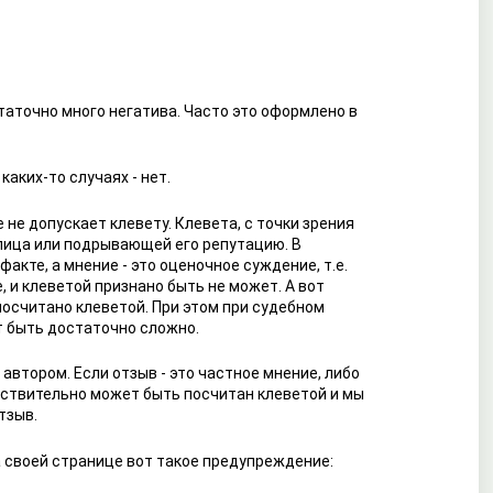
таточно много негатива. Часто это оформлено в
каких-то случаях - нет.
не допускает клевету. Клевета, с точки зрения
лица или подрывающей его репутацию. В
кте, а мнение - это оценочное суждение, т.е.
, и клеветой признано быть не может. А вот
посчитано клеветой. При этом при судебном
т быть достаточно сложно.
автором. Если отзыв - это частное мнение, либо
ействительно может быть посчитан клеветой и мы
тзыв.
а своей странице вот такое предупреждение: