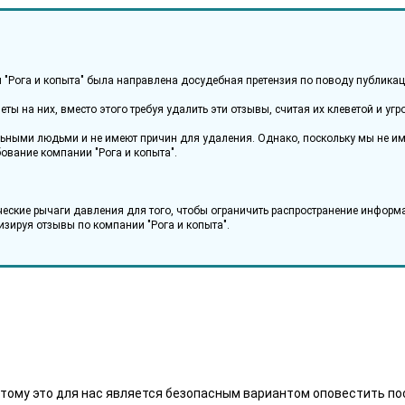
ии "Рога и копыта" была направлена досудебная претензия по поводу публика
еты на них, вместо этого требуя удалить эти отзывы, считая их клеветой и у
ьными людьми и не имеют причин для удаления. Однако, поскольку мы не име
вание компании "Рога и копыта".
ческие рычаги давления для того, чтобы ограничить распространение информ
изируя отзывы по компании "Рога и копыта".
тому это для нас является безопасным вариантом оповестить по