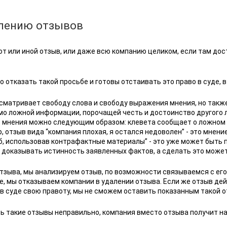
алению отзывов
т или иной отзыв, или даже всю компанию целиком, если там дос
 отказать такой просьбе и готовы отстаивать это право в суде, в 
сматривает свободу слова и свободу выражения мнения, но также 
мо ложной информации, порочащей честь и достоинство другого 
 мнения можно следующим образом: клевета сообщает о ложном фа
 отзыв вида “компания плохая, я остался недоволен” - это мнение
б, использовав контрафактные материалы” - это уже может быть 
 доказывать истинность заявленных фактов, а сделать это може
тзыва, мы анализируем отзыв, по возможности связываемся с его 
де, мы отказываем компании в удалении отзыва. Если же отзыв д
 в суде свою правоту, мы не сможем оставить показанным такой о
ть такие отзывы неправильно, компания вместо отзыва получит н