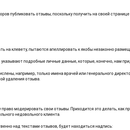
ров публиковать отзывы, поскольку получить на своей странице
ать на клевету, пытаются апеллировать к якобы незаконно разм
указывают подробные личные данные, которые, конечно, нам приде
ислены, например, только имена врачей или генерального директ
ной удаления отзыва.
право модерировать свои отзывы. Приходится это делать, как пра
ельного недовольного клиента.
твенно над текстами отзывов, будет находиться надпись: