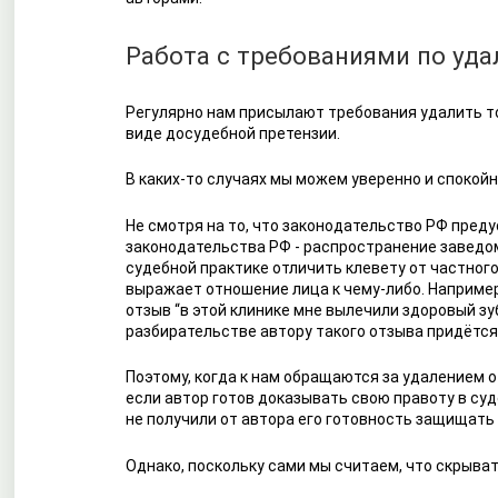
Работа с требованиями по уд
Регулярно нам присылают требования удалить то
виде досудебной претензии.
В каких-то случаях мы можем уверенно и спокойно
Не смотря на то, что законодательство РФ преду
законодательства РФ - распространение заведо
судебной практике отличить клевету от частного
выражает отношение лица к чему-либо. Например,
отзыв “в этой клинике мне вылечили здоровый зу
разбирательстве автору такого отзыва придётся
Поэтому, когда к нам обращаются за удалением о
если автор готов доказывать свою правоту в су
не получили от автора его готовность защищать
Однако, поскольку сами мы считаем, что скрыва